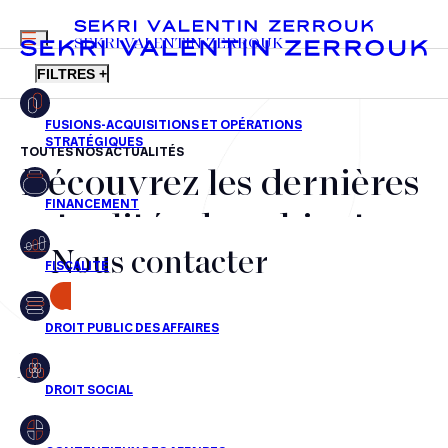
MENU
SEKRI VALENTIN ZERROUK
FILTRES +
TOUTES NOS ACTUALITÉS
Découvrez les dernières
FR
EN
Fusions-acquisitions et opérations stratégiques
actualités du cabinet,
Financement
Nous contacter
nos récompenses et nos
Fiscalité
transactions, jour après
CONTACT
Droit public des affaires
jour
Droit social
Contentieux des affaires
Aucun résultats pour cette recherche
Droit immobilier