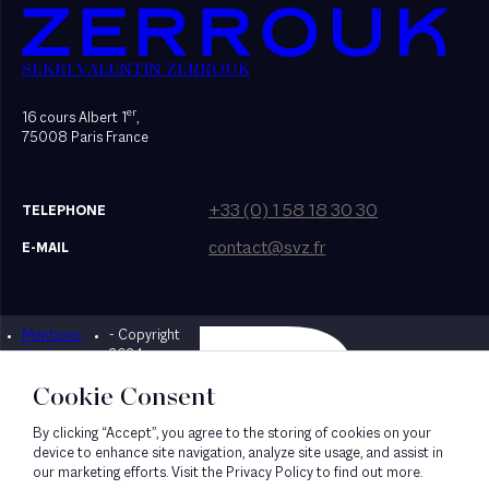
SEKRI VALENTIN ZERROUK
er
16 cours Albert 1
,
75008 Paris France
+33 (0) 1 58 18 30 30
TELEPHONE
contact@svz.fr
E-MAIL
Mentions
- Copyright
Designed by Bonhomme
légales
2024
Cookie Consent
By clicking “Accept”, you agree to the storing of cookies on your
device to enhance site navigation, analyze site usage, and assist in
our marketing efforts. Visit the Privacy Policy to find out more.