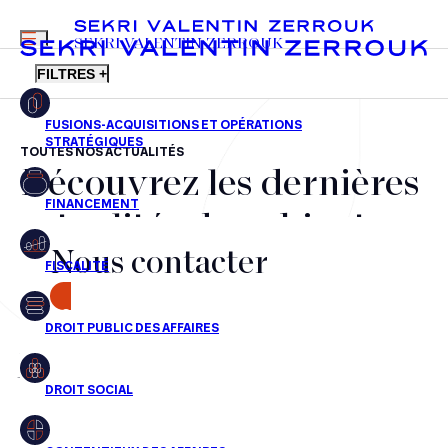
MENU
SEKRI VALENTIN ZERROUK
FILTRES +
TOUTES NOS ACTUALITÉS
Découvrez les dernières
FR
EN
Fusions-acquisitions et opérations stratégiques
actualités du cabinet,
Financement
Nous contacter
nos récompenses et nos
Fiscalité
transactions, jour après
CONTACT
Droit public des affaires
jour
Droit social
Contentieux des affaires
Aucun résultats pour cette recherche
Droit immobilier