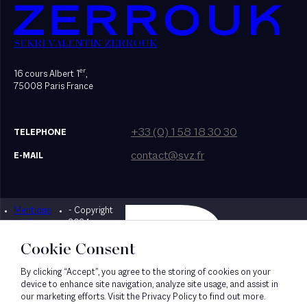
SEKRI VALENTIN ZERROUK
er
16 cours Albert 1
,
75008 Paris France
+33 (0) 1 58 18 30 30
TELEPHONE
contact@svz.fr
E-MAIL
Mentions
- Copyright
Designed by Bonhomme
légales
2024
Cookie Consent
By clicking “Accept”, you agree to the storing of cookies on your
device to enhance site navigation, analyze site usage, and assist in
our marketing efforts. Visit the Privacy Policy to find out more.