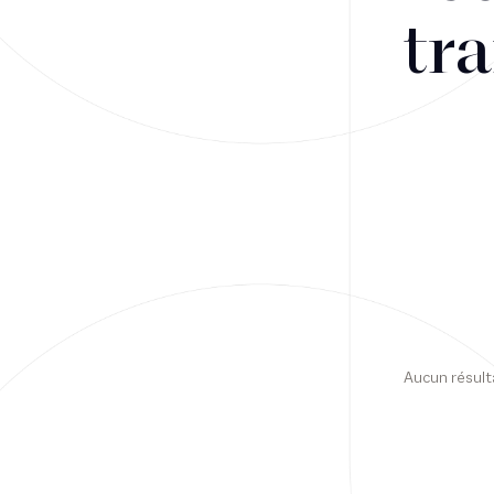
tra
Financement
Fiscalité
Droit public des affaires
Droit social
Contentieux des affaires
Droit immobilier
Restructuring
Aucun résult
Article
Cabinet
Presse