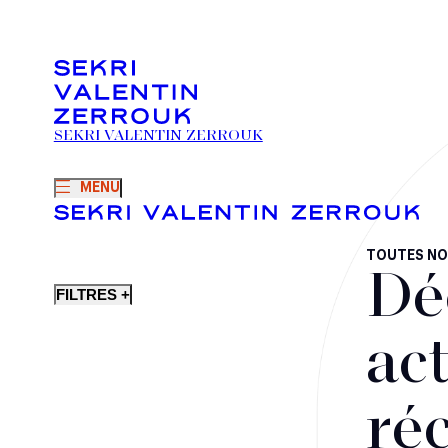
SEKRI VALENTIN ZERROUK
MENU
TOUTES NO
Dé
FILTRES +
act
ré
Fusions-acquisitions et opérations stratégiques