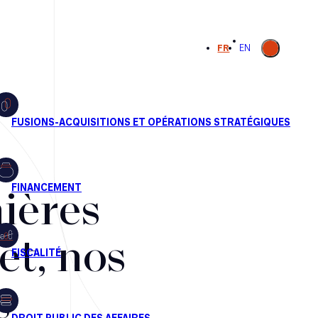
Ouvrir la
FR
EN
recherche
ières
et, nos
s