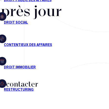
après jour
s contacter
CT