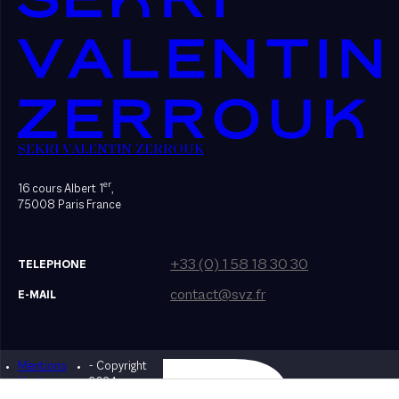
SEKRI VALENTIN ZERROUK
er
16 cours Albert 1
,
75008 Paris France
+33 (0) 1 58 18 30 30
TELEPHONE
contact@svz.fr
E-MAIL
Mentions
- Copyright
Designed by Bonhomme
légales
2024