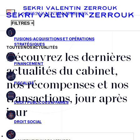
MENU
SEKRI VALENTIN ZERROUK
FILTRES +
TOUTES NOS ACTUALITÉS
Découvrez les dernières
FR
EN
Fusions-acquisitions et opérations stratégiques
actualités du cabinet,
Financement
nos récompenses et nos
Fiscalité
transactions, jour après
Droit public des affaires
jour
Droit social
Contentieux des affaires
Droit immobilier