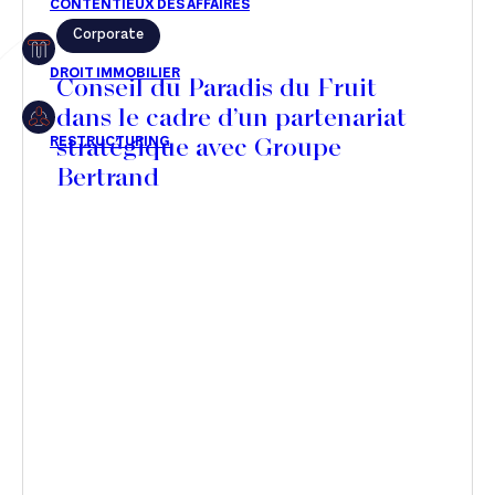
Corporate
Restructuring
Conseil du Paradis du Fruit
dans le cadre d’un partenariat
stratégique avec Groupe
Article
Bertrand
Cabinet
Presse
Récompense
Transaction