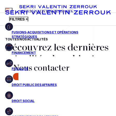
MENU
SEKRI VALENTIN ZERROUK
FILTRES +
TOUTES NOS ACTUALITÉS
Découvrez les dernières
FR
EN
Fusions-acquisitions et opérations stratégiques
actualités du cabinet,
Financement
Nous contacter
nos récompenses et nos
Fiscalité
transactions, jour après
CONTACT
Droit public des affaires
jour
Droit social
Contentieux des affaires
Aucun résultats pour cette recherche
Droit immobilier