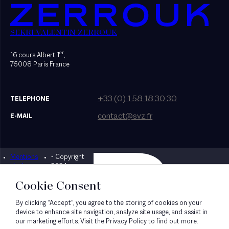
SEKRI VALENTIN ZERROUK
er
16 cours Albert 1
,
75008 Paris France
+33 (0) 1 58 18 30 30
TELEPHONE
contact@svz.fr
E-MAIL
Mentions
- Copyright
Designed by Bonhomme
légales
2024
Cookie Consent
By clicking “Accept”, you agree to the storing of cookies on your
device to enhance site navigation, analyze site usage, and assist in
our marketing efforts. Visit the Privacy Policy to find out more.