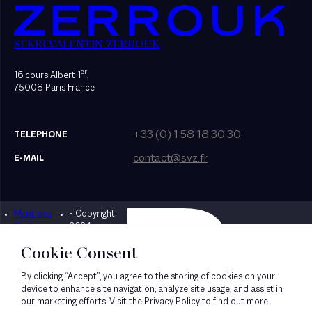
SEKRI VALENTIN ZERROUK
er
16 cours Albert 1
,
75008 Paris France
+33 (0) 1 58 18 30 30
TELEPHONE
contact@svz.fr
E-MAIL
Mentions
- Copyright
Designed by Bonhomme
légales
2024
Cookie Consent
By clicking “Accept”, you agree to the storing of cookies on your
device to enhance site navigation, analyze site usage, and assist in
our marketing efforts. Visit the Privacy Policy to find out more.