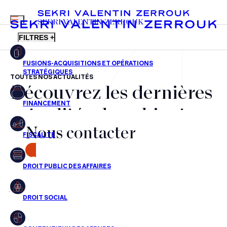
MENU
SEKRI VALENTIN ZERROUK
FILTRES +
TOUTES NOS ACTUALITÉS
Découvrez les dernières
FR
EN
Fusions-acquisitions et opérations stratégiques
actualités du cabinet,
Financement
Nous contacter
nos récompenses et nos
Fiscalité
transactions, jour après
CONTACT
Droit public des affaires
jour
Droit social
Contentieux des affaires
Aucun résultats pour cette recherche
Droit immobilier