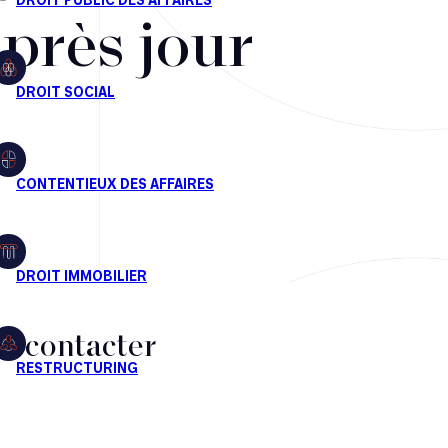
après jour
s contacter
CT