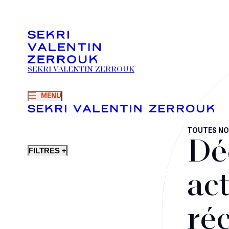
SEKRI VALENTIN ZERROUK
MENU
TOUTES NO
Dé
FILTRES +
act
ré
Fusions-acquisitions et opérations stratégiques