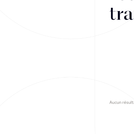
tra
Financement
Fiscalité
Droit public des affaires
Droit social
Contentieux des affaires
Droit immobilier
Restructuring
Aucun résult
Article
Cabinet
Presse