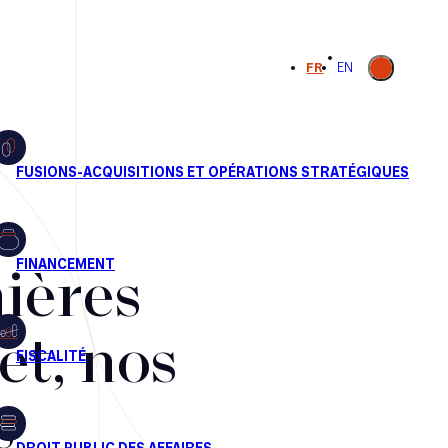
Ouvrir la
FR
EN
recherche
ières
et, nos
s