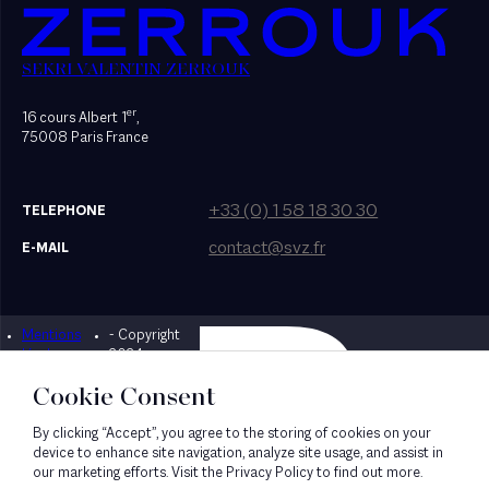
SEKRI VALENTIN ZERROUK
er
16 cours Albert 1
,
75008 Paris France
+33 (0) 1 58 18 30 30
TELEPHONE
contact@svz.fr
E-MAIL
Mentions
- Copyright
Designed by Bonhomme
légales
2024
Cookie Consent
By clicking “Accept”, you agree to the storing of cookies on your
device to enhance site navigation, analyze site usage, and assist in
our marketing efforts. Visit the Privacy Policy to find out more.