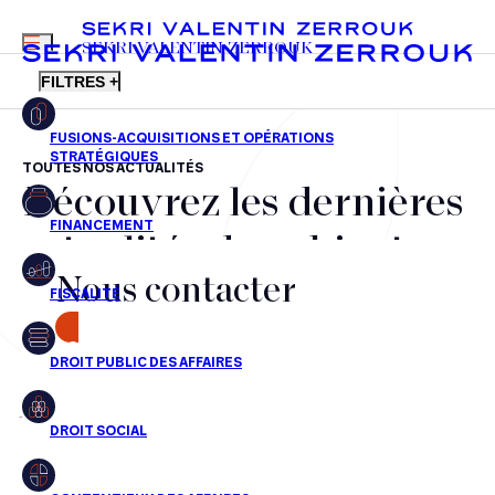
MENU
SEKRI VALENTIN ZERROUK
FILTRES +
TOUTES NOS ACTUALITÉS
Découvrez les dernières
FR
EN
Fusions-acquisitions et opérations stratégiques
actualités du cabinet,
Financement
Nous contacter
nos récompenses et nos
Fiscalité
transactions, jour après
CONTACT
Droit public des affaires
jour
Droit social
Contentieux des affaires
Aucun résultats pour cette recherche
Droit immobilier