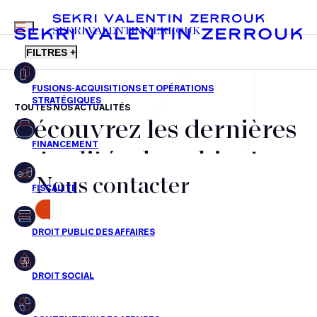
MENU
SEKRI VALENTIN ZERROUK
FILTRES +
TOUTES NOS ACTUALITÉS
Découvrez les dernières
FR
EN
Fusions-acquisitions et opérations stratégiques
actualités du cabinet,
Financement
Nous contacter
nos récompenses et nos
Fiscalité
transactions, jour après
CONTACT
Droit public des affaires
jour
Droit social
Contentieux des affaires
Aucun résultats pour cette recherche
Droit immobilier