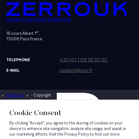
SEKRI VALENTIN ZERROUK
er
16 cours Albert 1
,
75008 Paris France
+33 (0) 1 58 18 30 30
TELEPHONE
contact@svz.fr
E-MAIL
Mentions
- Copyright
Designed by Bonhomme
légales
2024
Cookie Consent
By clicking “Accept”, you agree to the storing of cookies on your
device to enhance site navigation, analyze site usage, and assist in
our marketing efforts. Visit the Privacy Policy to find out more.