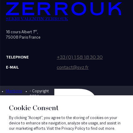
SEKRI VALENTIN ZERROUK
er
16 cours Albert 1
,
75008 Paris France
+33 (0) 1 58 18 30 30
TELEPHONE
contact@svz.fr
E-MAIL
Mentions
- Copyright
Designed by Bonhomme
légales
2024
Cookie Consent
By clicking “Accept”, you agree to the storing of cookies on your
device to enhance site navigation, analyze site usage, and assist in
our marketing efforts. Visit the Privacy Policy to find out more.