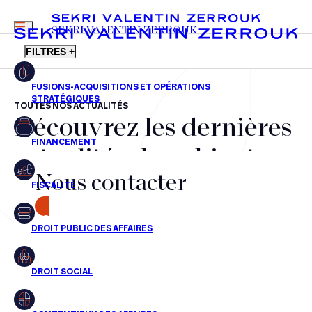
MENU
SEKRI VALENTIN ZERROUK
FILTRES +
TOUTES NOS ACTUALITÉS
Découvrez les dernières
FR
EN
Fusions-acquisitions et opérations stratégiques
actualités du cabinet,
Financement
Nous contacter
nos récompenses et nos
Fiscalité
transactions, jour après
CONTACT
Droit public des affaires
jour
Droit social
Contentieux des affaires
Aucun résultats pour cette recherche
Droit immobilier