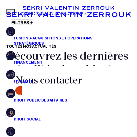
MENU
SEKRI VALENTIN ZERROUK
FILTRES +
TOUTES NOS ACTUALITÉS
Découvrez les dernières
FR
EN
Fusions-acquisitions et opérations stratégiques
actualités du cabinet,
Financement
Nous contacter
nos récompenses et nos
Fiscalité
transactions, jour après
CONTACT
Droit public des affaires
jour
Droit social
Contentieux des affaires
Aucun résultats pour cette recherche
Droit immobilier