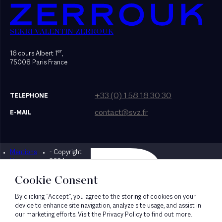
SEKRI VALENTIN ZERROUK
er
16 cours Albert 1
,
75008 Paris France
+33 (0) 1 58 18 30 30
TELEPHONE
contact@svz.fr
E-MAIL
Mentions
- Copyright
Designed by Bonhomme
légales
2024
Cookie Consent
By clicking “Accept”, you agree to the storing of cookies on your
device to enhance site navigation, analyze site usage, and assist in
our marketing efforts. Visit the Privacy Policy to find out more.