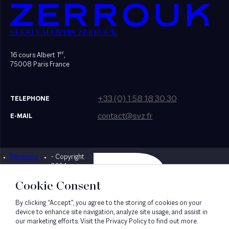
SEKRI VALENTIN ZERROUK
er
16 cours Albert 1
,
75008 Paris France
+33 (0) 1 58 18 30 30
TELEPHONE
contact@svz.fr
E-MAIL
Mentions
- Copyright
Designed by Bonhomme
légales
2024
Cookie Consent
By clicking “Accept”, you agree to the storing of cookies on your
device to enhance site navigation, analyze site usage, and assist in
our marketing efforts. Visit the Privacy Policy to find out more.