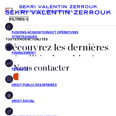
MENU
SEKRI VALENTIN ZERROUK
FILTRES +
TOUTES NOS ACTUALITÉS
Découvrez les dernières
FR
EN
Fusions-acquisitions et opérations stratégiques
actualités du cabinet,
Financement
Nous contacter
nos récompenses et nos
Fiscalité
transactions, jour après
CONTACT
Droit public des affaires
jour
Droit social
Contentieux des affaires
Aucun résultats pour cette recherche
Droit immobilier