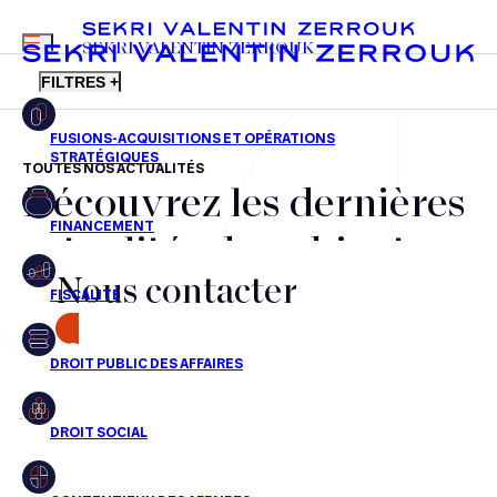
MENU
SEKRI VALENTIN ZERROUK
FILTRES +
TOUTES NOS ACTUALITÉS
Découvrez les dernières
FR
EN
Fusions-acquisitions et opérations stratégiques
actualités du cabinet,
Financement
Nous contacter
nos récompenses et nos
Fiscalité
transactions, jour après
CONTACT
Droit public des affaires
jour
Droit social
Contentieux des affaires
Aucun résultats pour cette recherche
Droit immobilier