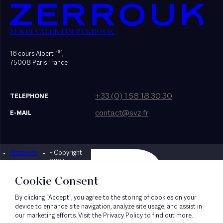
SEKRI VALENTIN ZERROUK
er
16 cours Albert 1
,
75008 Paris France
+33 (0) 1 58 18 30 30
TELEPHONE
contact@svz.fr
E-MAIL
Mentions
- Copyright
Designed by Bonhomme
légales
2024
Cookie Consent
By clicking “Accept”, you agree to the storing of cookies on your
device to enhance site navigation, analyze site usage, and assist in
our marketing efforts. Visit the Privacy Policy to find out more.