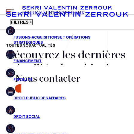
MENU
SEKRI VALENTIN ZERROUK
FILTRES +
TOUTES NOS ACTUALITÉS
Découvrez les dernières
FR
EN
Fusions-acquisitions et opérations stratégiques
actualités du cabinet,
Financement
Nous contacter
nos récompenses et nos
Fiscalité
transactions, jour après
CONTACT
Droit public des affaires
jour
Droit social
Contentieux des affaires
Aucun résultats pour cette recherche
Droit immobilier