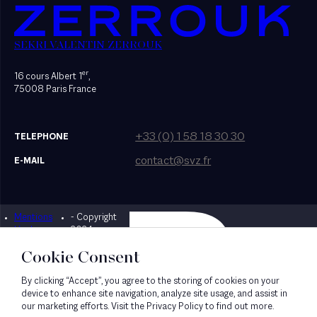
SEKRI VALENTIN ZERROUK
er
16 cours Albert 1
,
75008 Paris France
+33 (0) 1 58 18 30 30
TELEPHONE
contact@svz.fr
E-MAIL
Mentions
- Copyright
Designed by Bonhomme
légales
2024
Cookie Consent
By clicking “Accept”, you agree to the storing of cookies on your
device to enhance site navigation, analyze site usage, and assist in
our marketing efforts. Visit the Privacy Policy to find out more.