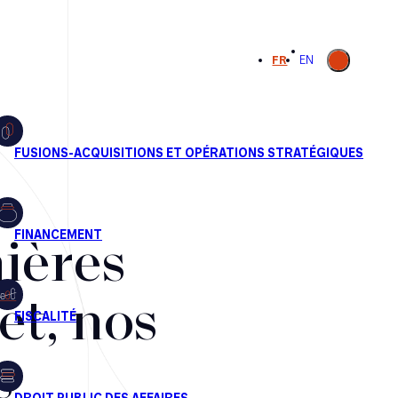
Ouvrir la
FR
EN
recherche
ières
et, nos
s