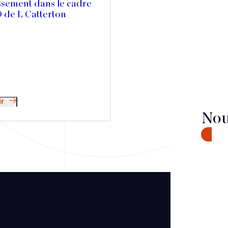
ssement dans le cadre
 de L Catterton
ir
Nou
CONTA