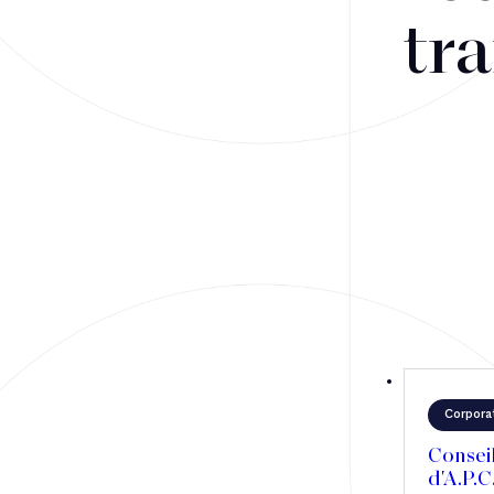
Fusions-acquisitions et opérations stratégiques
tra
Financement
Fiscalité
Droit public des affaires
Droit social
Contentieux des affaires
Droit immobilier
Restructuring
Corpora
Article
Consei
d'A.P.C
Cabinet