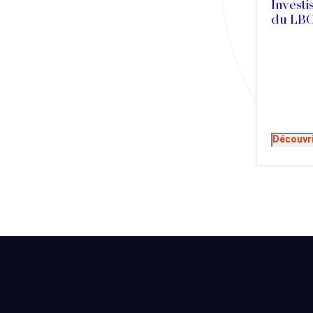
Investi
Presse
du LBO
Récompense
Transaction
Découvr