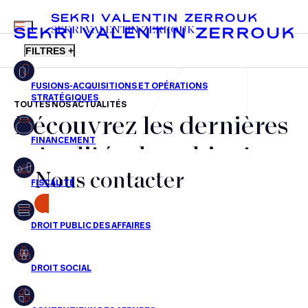
MENU
SEKRI VALENTIN ZERROUK
FILTRES +
TOUTES NOS ACTUALITÉS
Découvrez les dernières
FR
EN
Fusions-acquisitions et opérations stratégiques
actualités du cabinet,
Financement
Nous contacter
nos récompenses et nos
Fiscalité
transactions, jour après
CONTACT
Droit public des affaires
jour
Droit social
Contentieux des affaires
Aucun résultats pour cette recherche
Droit immobilier