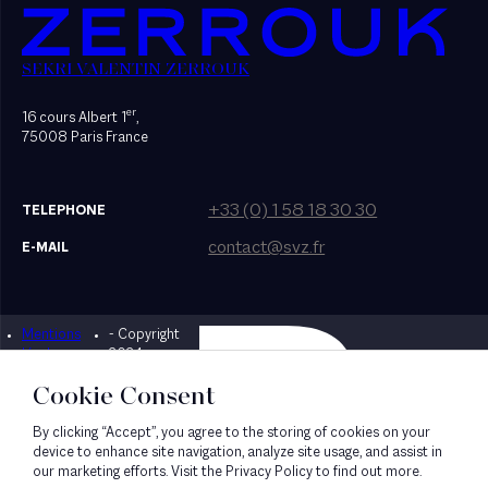
SEKRI VALENTIN ZERROUK
er
16 cours Albert 1
,
75008 Paris France
+33 (0) 1 58 18 30 30
TELEPHONE
contact@svz.fr
E-MAIL
Mentions
- Copyright
Designed by Bonhomme
légales
2024
Cookie Consent
By clicking “Accept”, you agree to the storing of cookies on your
device to enhance site navigation, analyze site usage, and assist in
our marketing efforts. Visit the Privacy Policy to find out more.