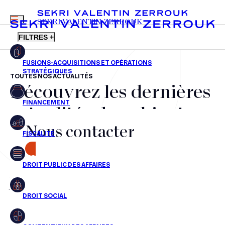
MENU
SEKRI VALENTIN ZERROUK
FILTRES +
TOUTES NOS ACTUALITÉS
Découvrez les dernières
FR
EN
Fusions-acquisitions et opérations stratégiques
actualités du cabinet,
Financement
Nous contacter
nos récompenses et nos
Fiscalité
transactions, jour après
CONTACT
Droit public des affaires
jour
Droit social
Contentieux des affaires
Aucun résultats pour cette recherche
Droit immobilier