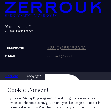
SEKRI VALENTIN ZERROUK
er
16 cours Albert 1
,
75008 Paris France
+33 (0) 1 58 18 30 30
TELEPHONE
contact@svz.fr
E-MAIL
Mentions
- Copyright
Designed by Bonhomme
légales
2024
Cookie Consent
By clicking “Accept”, you agree to the storing of cookies on your
device to enhance site navigation, analyze site usage, and assist in
our marketing efforts. Visit the Privacy Policy to find out more.