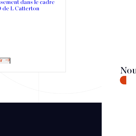
ssement dans le cadre
 de L Catterton
ir
Nou
CONTA