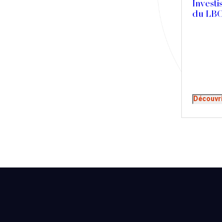
Investi
Presse
du LBO
Récompense
Transaction
Découvr