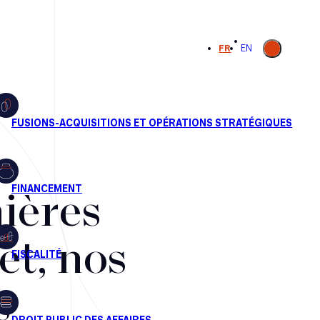
Ouvrir la
FR
EN
recherche
ières
et, nos
s