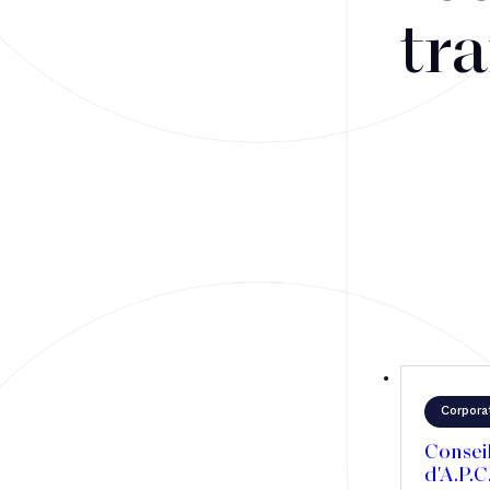
Fusions-acquisitions et opérations stratégiques
tra
Financement
Fiscalité
Droit public des affaires
Droit social
Contentieux des affaires
Droit immobilier
Restructuring
Corpora
Article
Consei
d'A.P.C
Cabinet