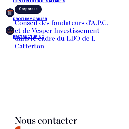
Corporate
Restructuring
Conseil des fondateurs d'A.P.C.
et de Vesper Investissement
dans le cadre du LBO de L
Article
Catterton
Cabinet
Presse
Récompense
Transaction
Nous contacter