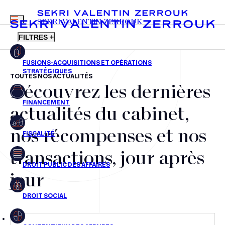
MENU
SEKRI VALENTIN ZERROUK
FILTRES +
TOUTES NOS ACTUALITÉS
Découvrez les dernières
FR
EN
Fusions-acquisitions et opérations stratégiques
actualités du cabinet,
Financement
nos récompenses et nos
Fiscalité
transactions, jour après
Droit public des affaires
jour
Droit social
Contentieux des affaires
Droit immobilier