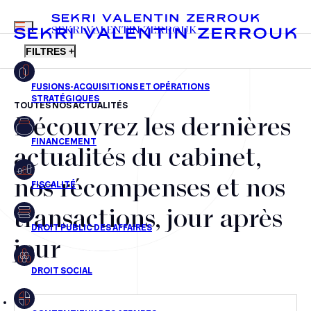
MENU
SEKRI VALENTIN ZERROUK
FILTRES +
TOUTES NOS ACTUALITÉS
Découvrez les dernières
FR
EN
Fusions-acquisitions et opérations stratégiques
actualités du cabinet,
Financement
nos récompenses et nos
Fiscalité
transactions, jour après
Droit public des affaires
jour
Droit social
Contentieux des affaires
Droit immobilier