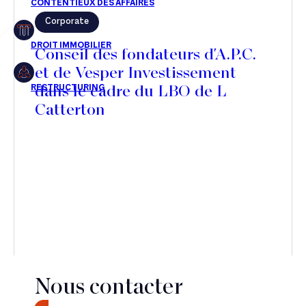
Corporate
Restructuring
Conseil des fondateurs d'A.P.C.
et de Vesper Investissement
dans le cadre du LBO de L
Article
Catterton
Cabinet
Presse
Récompense
Transaction
Nous contacter