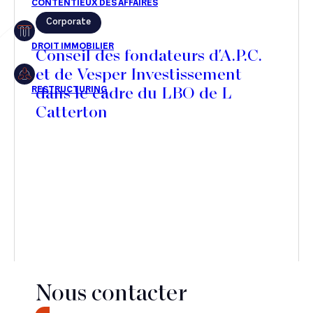
Corporate
Restructuring
Conseil des fondateurs d'A.P.C.
et de Vesper Investissement
dans le cadre du LBO de L
Article
Catterton
Cabinet
Presse
Récompense
Transaction
Nous contacter