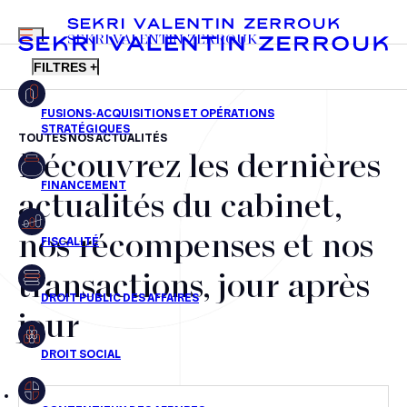
MENU
SEKRI VALENTIN ZERROUK
FILTRES +
TOUTES NOS ACTUALITÉS
Découvrez les dernières
FR
EN
Fusions-acquisitions et opérations stratégiques
actualités du cabinet,
Financement
nos récompenses et nos
Fiscalité
transactions, jour après
Droit public des affaires
jour
Droit social
Contentieux des affaires
Droit immobilier