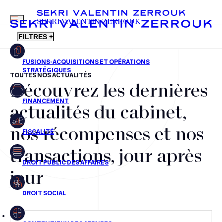
MENU
SEKRI VALENTIN ZERROUK
FILTRES +
TOUTES NOS ACTUALITÉS
Découvrez les dernières
FR
EN
Fusions-acquisitions et opérations stratégiques
actualités du cabinet,
Financement
nos récompenses et nos
Fiscalité
transactions, jour après
Droit public des affaires
jour
Droit social
Contentieux des affaires
Droit immobilier