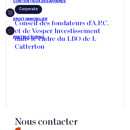
Corporate
Restructuring
Conseil des fondateurs d'A.P.C.
et de Vesper Investissement
dans le cadre du LBO de L
Article
Catterton
Cabinet
Presse
Récompense
Transaction
Nous contacter