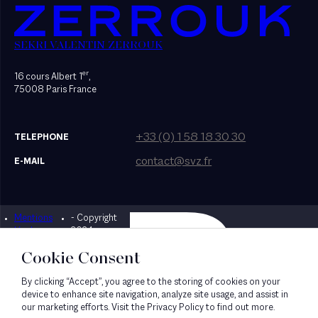
SEKRI VALENTIN ZERROUK
er
16 cours Albert 1
,
75008 Paris France
+33 (0) 1 58 18 30 30
TELEPHONE
contact@svz.fr
E-MAIL
Mentions
- Copyright
Designed by Bonhomme
légales
2024
Cookie Consent
By clicking “Accept”, you agree to the storing of cookies on your
device to enhance site navigation, analyze site usage, and assist in
our marketing efforts. Visit the Privacy Policy to find out more.