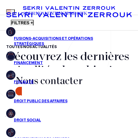
MENU
SEKRI VALENTIN ZERROUK
FILTRES +
TOUTES NOS ACTUALITÉS
Découvrez les dernières
FR
EN
Fusions-acquisitions et opérations stratégiques
actualités du cabinet,
Financement
Nous contacter
nos récompenses et nos
Fiscalité
transactions, jour après
CONTACT
Droit public des affaires
jour
Droit social
Contentieux des affaires
Aucun résultats pour cette recherche
Droit immobilier