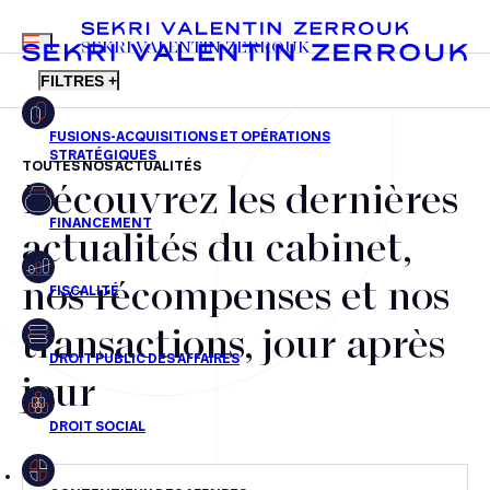
MENU
SEKRI VALENTIN ZERROUK
FILTRES +
TOUTES NOS ACTUALITÉS
Découvrez les dernières
FR
EN
Fusions-acquisitions et opérations stratégiques
actualités du cabinet,
Financement
nos récompenses et nos
Fiscalité
transactions, jour après
Droit public des affaires
jour
Droit social
Contentieux des affaires
Droit immobilier