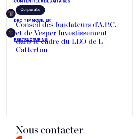
Corporate
Restructuring
Conseil des fondateurs d'A.P.C.
et de Vesper Investissement
dans le cadre du LBO de L
Article
Catterton
Cabinet
Presse
Récompense
Transaction
Nous contacter