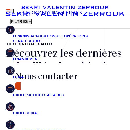
MENU
SEKRI VALENTIN ZERROUK
FILTRES +
TOUTES NOS ACTUALITÉS
Découvrez les dernières
FR
EN
Fusions-acquisitions et opérations stratégiques
actualités du cabinet,
Financement
Nous contacter
nos récompenses et nos
Fiscalité
transactions, jour après
CONTACT
Droit public des affaires
jour
Droit social
Contentieux des affaires
Aucun résultats pour cette recherche
Droit immobilier