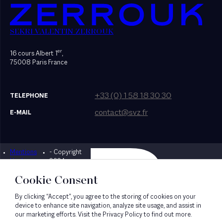
SEKRI VALENTIN ZERROUK
er
16 cours Albert 1
,
75008 Paris France
+33 (0) 1 58 18 30 30
TELEPHONE
contact@svz.fr
E-MAIL
Mentions
- Copyright
Designed by Bonhomme
légales
2024
Cookie Consent
By clicking “Accept”, you agree to the storing of cookies on your
device to enhance site navigation, analyze site usage, and assist in
our marketing efforts. Visit the Privacy Policy to find out more.