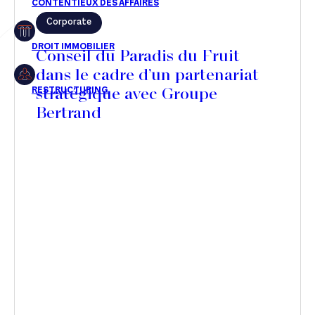
Corporate
Restructuring
Conseil du Paradis du Fruit
dans le cadre d’un partenariat
stratégique avec Groupe
Article
Bertrand
Cabinet
Presse
Récompense
Transaction