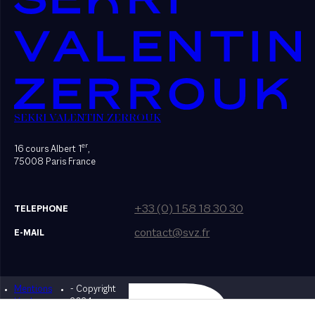
SEKRI VALENTIN ZERROUK
er
16 cours Albert 1
,
75008 Paris France
+33 (0) 1 58 18 30 30
TELEPHONE
contact@svz.fr
E-MAIL
Mentions
- Copyright
Designed by Bonhomme
légales
2024