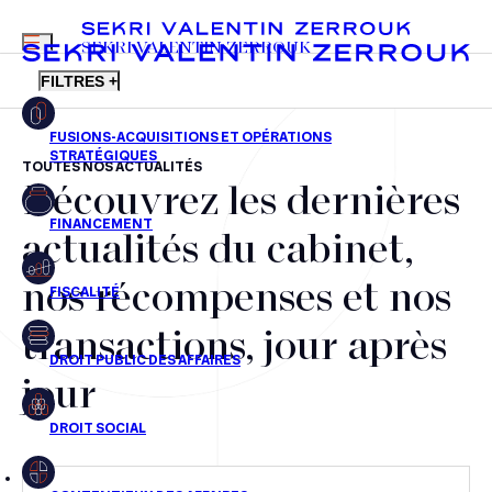
MENU
SEKRI VALENTIN ZERROUK
FILTRES +
TOUTES NOS ACTUALITÉS
Découvrez les dernières
FR
EN
Fusions-acquisitions et opérations stratégiques
actualités du cabinet,
Financement
nos récompenses et nos
Fiscalité
transactions, jour après
Droit public des affaires
jour
Droit social
Contentieux des affaires
Droit immobilier