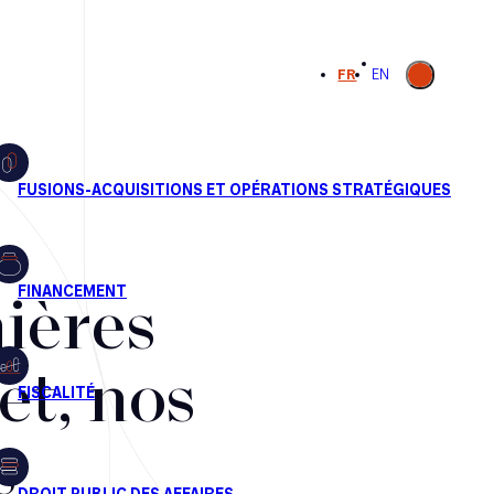
Ouvrir la
FR
EN
recherche
ières
et, nos
s