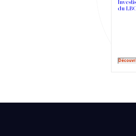
Investi
Presse
du LBO
Récompense
Transaction
Découvr