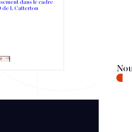
ssement dans le cadre
 de L Catterton
ir
Nou
CONTA