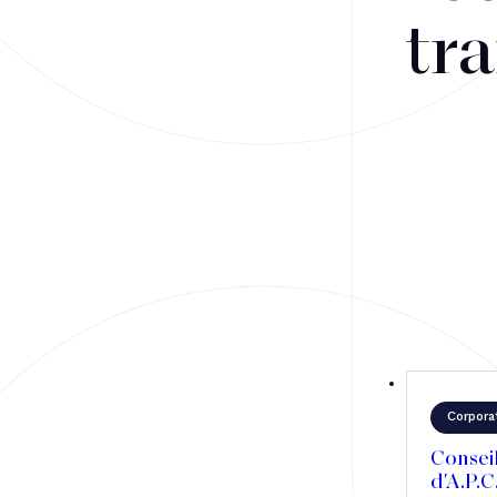
Fusions-acquisitions et opérations stratégiques
tra
Financement
Fiscalité
Droit public des affaires
Droit social
Contentieux des affaires
Droit immobilier
Restructuring
Corpora
Article
Consei
d'A.P.C
Cabinet