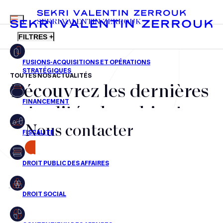
MENU
SEKRI VALENTIN ZERROUK
FILTRES +
TOUTES NOS ACTUALITÉS
Découvrez les dernières
FR
EN
Fusions-acquisitions et opérations stratégiques
actualités du cabinet,
Financement
Nous contacter
nos récompenses et nos
Fiscalité
transactions, jour après
CONTACT
Droit public des affaires
jour
Droit social
Contentieux des affaires
Aucun résultats pour cette recherche
Droit immobilier