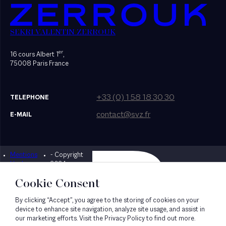
SEKRI VALENTIN ZERROUK
er
16 cours Albert 1
,
75008 Paris France
+33 (0) 1 58 18 30 30
TELEPHONE
contact@svz.fr
E-MAIL
Mentions
- Copyright
Designed by Bonhomme
légales
2024
Cookie Consent
By clicking “Accept”, you agree to the storing of cookies on your
device to enhance site navigation, analyze site usage, and assist in
our marketing efforts. Visit the Privacy Policy to find out more.