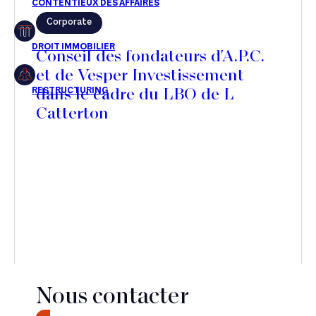
Corporate
Restructuring
Conseil des fondateurs d'A.P.C.
et de Vesper Investissement
dans le cadre du LBO de L
Article
Catterton
Cabinet
Presse
Récompense
Transaction
Nous contacter