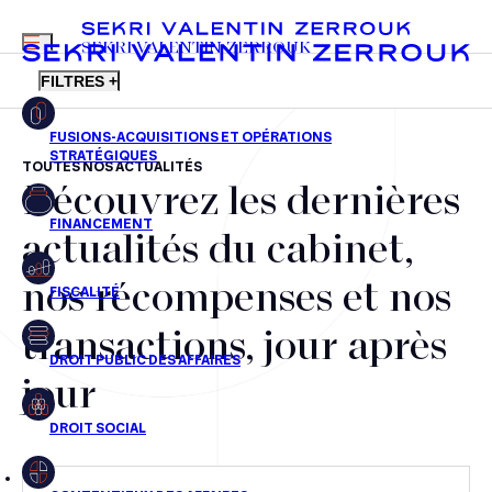
MENU
SEKRI VALENTIN ZERROUK
FILTRES +
TOUTES NOS ACTUALITÉS
Découvrez les dernières
FR
EN
Fusions-acquisitions et opérations stratégiques
actualités du cabinet,
Financement
nos récompenses et nos
Fiscalité
transactions, jour après
Droit public des affaires
jour
Droit social
Contentieux des affaires
Droit immobilier