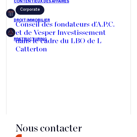
Corporate
Restructuring
Conseil des fondateurs d'A.P.C.
et de Vesper Investissement
dans le cadre du LBO de L
Article
Catterton
Cabinet
Presse
Récompense
Transaction
Nous contacter