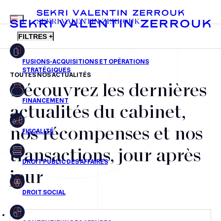
MENU
SEKRI VALENTIN ZERROUK
FILTRES +
TOUTES NOS ACTUALITÉS
Découvrez les dernières
FR
EN
Fusions-acquisitions et opérations stratégiques
actualités du cabinet,
Financement
nos récompenses et nos
Fiscalité
transactions, jour après
Droit public des affaires
jour
Droit social
Contentieux des affaires
Droit immobilier