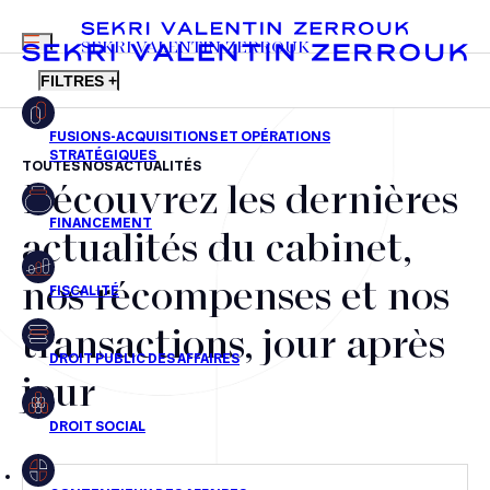
MENU
SEKRI VALENTIN ZERROUK
FILTRES +
TOUTES NOS ACTUALITÉS
Découvrez les dernières
FR
EN
Fusions-acquisitions et opérations stratégiques
actualités du cabinet,
Financement
nos récompenses et nos
Fiscalité
transactions, jour après
Droit public des affaires
jour
Droit social
Contentieux des affaires
Droit immobilier