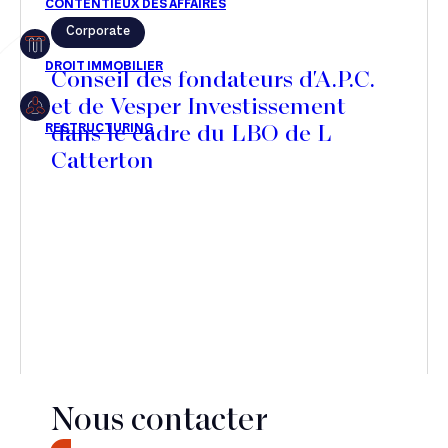
Corporate
Restructuring
Conseil des fondateurs d'A.P.C.
et de Vesper Investissement
dans le cadre du LBO de L
Article
Catterton
Cabinet
Presse
Récompense
Transaction
Nous contacter