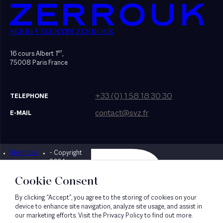
SEKRI VALENTIN ZERROUK
er
16 cours Albert 1
,
75008 Paris France
+33 (0) 1 58 18 30 30
TELEPHONE
contact@svz.fr
E-MAIL
Mentions
- Copyright
Designed by Bonhomme
légales
2024
Cookie Consent
By clicking “Accept”, you agree to the storing of cookies on your
device to enhance site navigation, analyze site usage, and assist in
our marketing efforts. Visit the Privacy Policy to find out more.