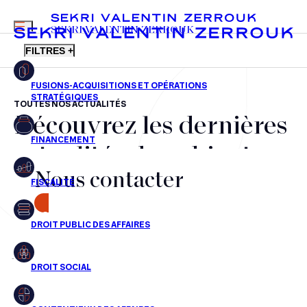
MENU
SEKRI VALENTIN ZERROUK
FILTRES +
TOUTES NOS ACTUALITÉS
Découvrez les dernières
FR
EN
Fusions-acquisitions et opérations stratégiques
actualités du cabinet,
Financement
Nous contacter
nos récompenses et nos
Fiscalité
transactions, jour après
CONTACT
Droit public des affaires
jour
Droit social
Contentieux des affaires
Aucun résultats pour cette recherche
Droit immobilier