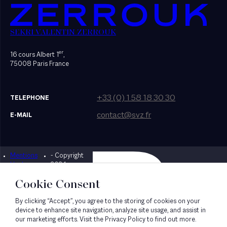
SEKRI VALENTIN ZERROUK
er
16 cours Albert 1
,
75008 Paris France
+33 (0) 1 58 18 30 30
TELEPHONE
contact@svz.fr
E-MAIL
Mentions
- Copyright
Designed by Bonhomme
légales
2024
Cookie Consent
By clicking “Accept”, you agree to the storing of cookies on your
device to enhance site navigation, analyze site usage, and assist in
our marketing efforts. Visit the Privacy Policy to find out more.