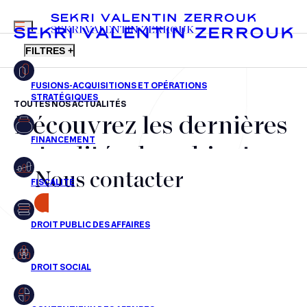
MENU
SEKRI VALENTIN ZERROUK
FILTRES +
TOUTES NOS ACTUALITÉS
Découvrez les dernières
FR
EN
Fusions-acquisitions et opérations stratégiques
actualités du cabinet,
Financement
Nous contacter
nos récompenses et nos
Fiscalité
transactions, jour après
CONTACT
Droit public des affaires
jour
Droit social
Contentieux des affaires
Aucun résultats pour cette recherche
Droit immobilier