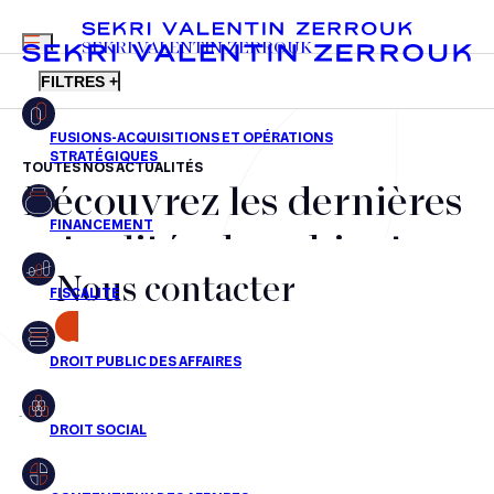
MENU
SEKRI VALENTIN ZERROUK
FILTRES +
TOUTES NOS ACTUALITÉS
Découvrez les dernières
FR
EN
Fusions-acquisitions et opérations stratégiques
actualités du cabinet,
Financement
Nous contacter
nos récompenses et nos
Fiscalité
transactions, jour après
CONTACT
Droit public des affaires
jour
Droit social
Contentieux des affaires
Aucun résultats pour cette recherche
Droit immobilier