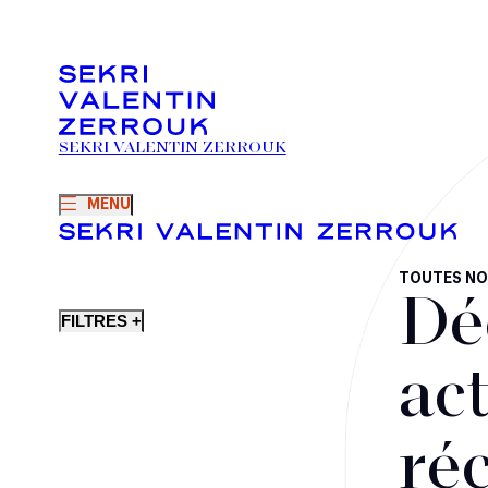
SEKRI VALENTIN ZERROUK
MENU
TOUTES NO
Dé
FILTRES +
act
ré
Fusions-acquisitions et opérations stratégiques