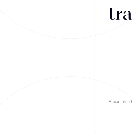
tra
Financement
Fiscalité
Droit public des affaires
Droit social
Contentieux des affaires
Droit immobilier
Restructuring
Aucun résult
Article
Cabinet
Presse