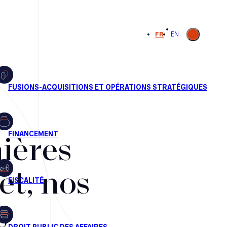
Ouvrir la
FR
EN
recherche
ières
et, nos
s