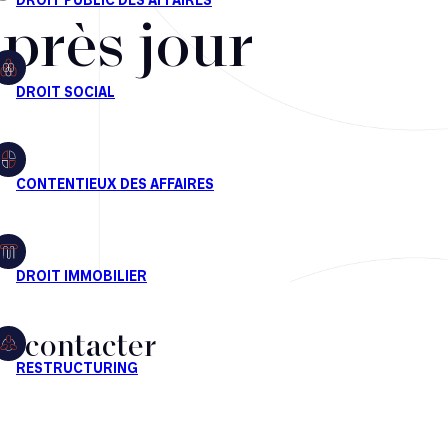
après jour
s contacter
CT