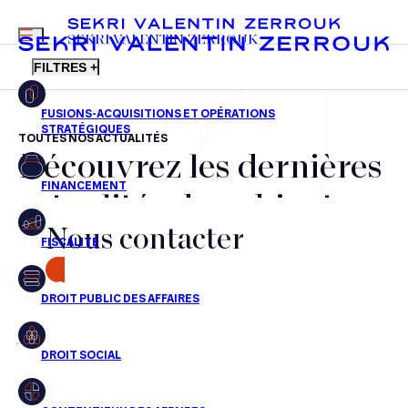
MENU
SEKRI VALENTIN ZERROUK
FILTRES +
TOUTES NOS ACTUALITÉS
Découvrez les dernières
FR
EN
Fusions-acquisitions et opérations stratégiques
actualités du cabinet,
Financement
Nous contacter
nos récompenses et nos
Fiscalité
transactions, jour après
CONTACT
Droit public des affaires
jour
Droit social
Contentieux des affaires
Aucun résultats pour cette recherche
Droit immobilier