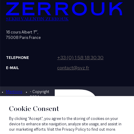
SEKRI VALENTIN ZERROUK
er
16 cours Albert 1
,
75008 Paris France
+33 (0) 1 58 18 30 30
TELEPHONE
contact@svz.fr
E-MAIL
Mentions
- Copyright
Designed by Bonhomme
légales
2024
Cookie Consent
By clicking “Accept”, you agree to the storing of cookies on your
device to enhance site navigation, analyze site usage, and assist in
our marketing efforts. Visit the Privacy Policy to find out more.