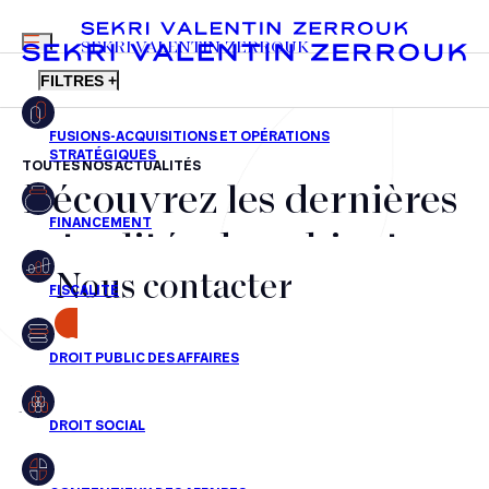
MENU
SEKRI VALENTIN ZERROUK
FILTRES +
TOUTES NOS ACTUALITÉS
Découvrez les dernières
FR
EN
Fusions-acquisitions et opérations stratégiques
actualités du cabinet,
Financement
Nous contacter
nos récompenses et nos
Fiscalité
transactions, jour après
CONTACT
Droit public des affaires
jour
Droit social
Contentieux des affaires
Aucun résultats pour cette recherche
Droit immobilier