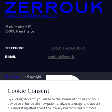
SEKRI VALENTIN ZERROUK
er
16 cours Albert 1
,
75008 Paris France
+33 (0) 1 58 18 30 30
TELEPHONE
contact@svz.fr
E-MAIL
Mentions
- Copyright
Designed by Bonhomme
légales
2024
Cookie Consent
By clicking “Accept”, you agree to the storing of cookies on your
device to enhance site navigation, analyze site usage, and assist in
our marketing efforts. Visit the Privacy Policy to find out more.