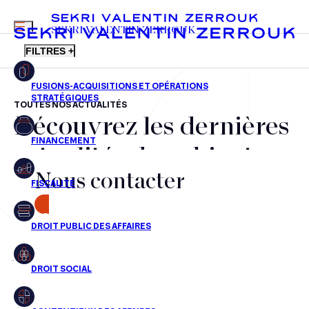
MENU
SEKRI VALENTIN ZERROUK
FILTRES +
TOUTES NOS ACTUALITÉS
Découvrez les dernières
FR
EN
Fusions-acquisitions et opérations stratégiques
actualités du cabinet,
Financement
Nous contacter
nos récompenses et nos
Fiscalité
transactions, jour après
CONTACT
Droit public des affaires
jour
Droit social
Contentieux des affaires
Aucun résultats pour cette recherche
Droit immobilier