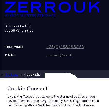
SEKRI VALENTIN ZERROUK
er
16 cours Albert 1
,
75008 Paris France
+33 (0) 1 58 18 30 30
TELEPHONE
contact@svz.fr
E-MAIL
Mentions
- Copyright
Designed by Bonhomme
légales
2024
Cookie Consent
By clicking “Accept”, you agree to the storing of cookies on your
device to enhance site navigation, analyze site usage, and assist in
our marketing efforts. Visit the Privacy Policy to find out more.