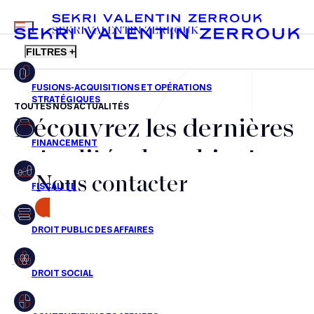
MENU
SEKRI VALENTIN ZERROUK
FILTRES +
TOUTES NOS ACTUALITÉS
Découvrez les dernières
FR
EN
Fusions-acquisitions et opérations stratégiques
actualités du cabinet,
Financement
Nous contacter
nos récompenses et nos
Fiscalité
transactions, jour après
CONTACT
Droit public des affaires
jour
Droit social
Contentieux des affaires
Aucun résultats pour cette recherche
Droit immobilier