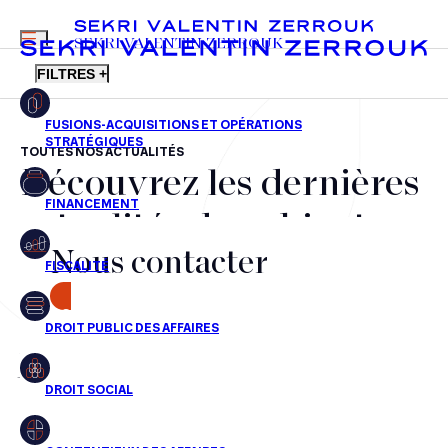
MENU
SEKRI VALENTIN ZERROUK
FILTRES +
TOUTES NOS ACTUALITÉS
Découvrez les dernières
FR
EN
Fusions-acquisitions et opérations stratégiques
actualités du cabinet,
Financement
Nous contacter
nos récompenses et nos
Fiscalité
transactions, jour après
CONTACT
Droit public des affaires
jour
Droit social
Contentieux des affaires
Aucun résultats pour cette recherche
Droit immobilier