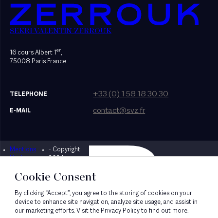
SEKRI VALENTIN ZERROUK
er
16 cours Albert 1
,
75008 Paris France
+33 (0) 1 58 18 30 30
TELEPHONE
contact@svz.fr
E-MAIL
Mentions
- Copyright
Designed by Bonhomme
légales
2024
Cookie Consent
By clicking “Accept”, you agree to the storing of cookies on your
device to enhance site navigation, analyze site usage, and assist in
our marketing efforts. Visit the Privacy Policy to find out more.