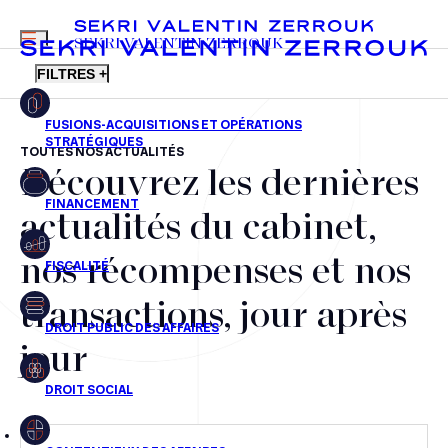
MENU
SEKRI VALENTIN ZERROUK
FILTRES +
TOUTES NOS ACTUALITÉS
Découvrez les dernières
FR
EN
Fusions-acquisitions et opérations stratégiques
actualités du cabinet,
Financement
nos récompenses et nos
Fiscalité
transactions, jour après
Droit public des affaires
jour
Droit social
Contentieux des affaires
Droit immobilier