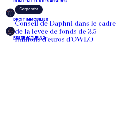
Corporate
Restructuring
Conseil de Daphni dans le cadre
de la levée de fonds de 2,5
millions d’euros d’OWLO
Article
Cabinet
Presse
Récompense
Transaction