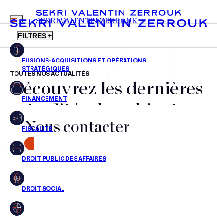
MENU
SEKRI VALENTIN ZERROUK
FILTRES +
TOUTES NOS ACTUALITÉS
Découvrez les dernières
FR
EN
Fusions-acquisitions et opérations stratégiques
actualités du cabinet,
Financement
Nous contacter
nos récompenses et nos
Fiscalité
transactions, jour après
CONTACT
Droit public des affaires
jour
Droit social
Contentieux des affaires
Aucun résultats pour cette recherche
Droit immobilier