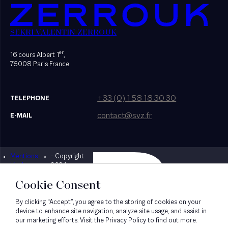
SEKRI VALENTIN ZERROUK
er
16 cours Albert 1
,
75008 Paris France
+33 (0) 1 58 18 30 30
TELEPHONE
contact@svz.fr
E-MAIL
Mentions
- Copyright
Designed by Bonhomme
légales
2024
Cookie Consent
By clicking “Accept”, you agree to the storing of cookies on your
device to enhance site navigation, analyze site usage, and assist in
our marketing efforts. Visit the Privacy Policy to find out more.