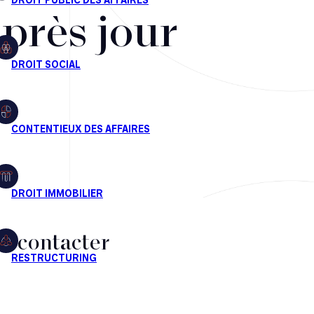
après jour
s contacter
CT