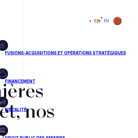
Ouvrir la
FR
EN
recherche
ières
et, nos
s