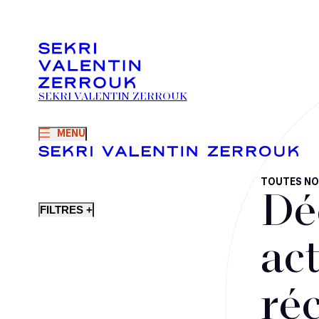
SEKRI VALENTIN ZERROUK
MENU
TOUTES NO
Dé
FILTRES +
act
ré
Fusions-acquisitions et opérations stratégiques