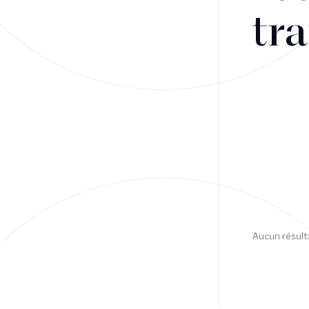
tra
Financement
Fiscalité
Droit public des affaires
Droit social
Contentieux des affaires
Droit immobilier
Restructuring
Aucun résult
Article
Cabinet
Presse