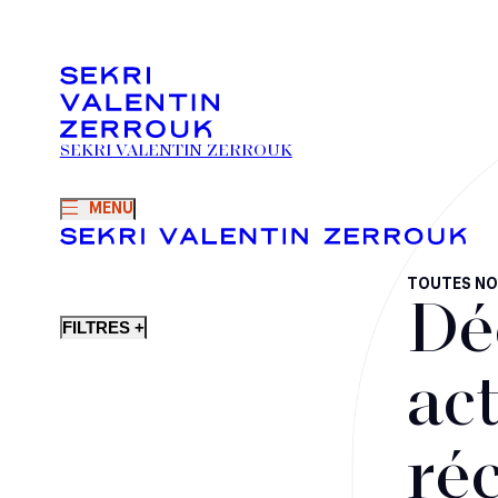
SEKRI VALENTIN ZERROUK
MENU
TOUTES NO
Dé
FILTRES +
act
ré
Fusions-acquisitions et opérations stratégiques