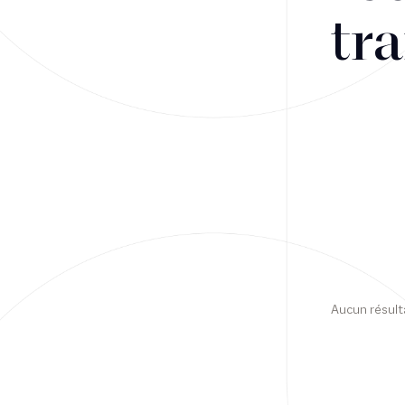
tra
Financement
Fiscalité
Droit public des affaires
Droit social
Contentieux des affaires
Droit immobilier
Restructuring
Aucun résult
Article
Cabinet
Presse