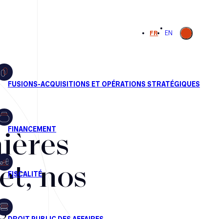
Ouvrir la
FR
EN
recherche
ières
et, nos
s