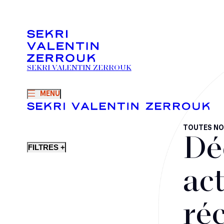
SEKRI VALENTIN ZERROUK
MENU
TOUTES NO
Dé
FILTRES +
act
ré
Fusions-acquisitions et opérations stratégiques