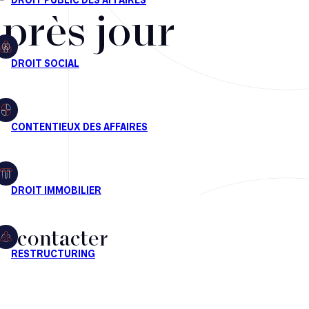
après jour
s contacter
CT