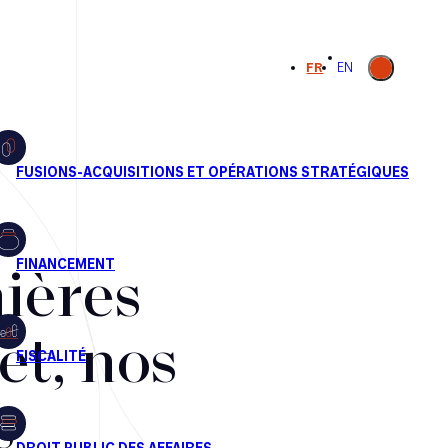
Ouvrir la
FR
EN
recherche
ières
et, nos
s