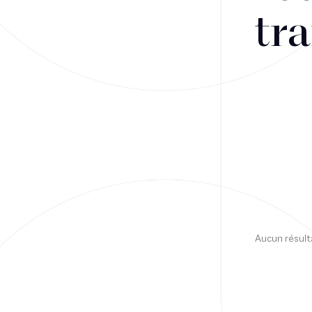
tra
Financement
Fiscalité
Droit public des affaires
Droit social
Contentieux des affaires
Droit immobilier
Restructuring
Aucun résult
Article
Cabinet
Presse