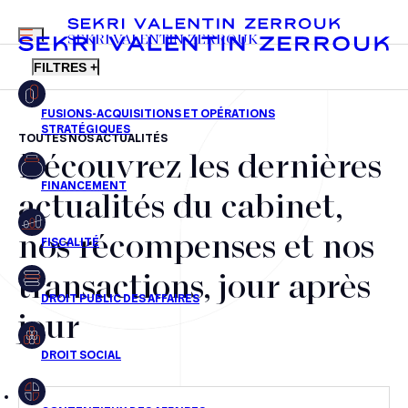
MENU
SEKRI VALENTIN ZERROUK
FILTRES +
TOUTES NOS ACTUALITÉS
Découvrez les dernières
FR
EN
Fusions-acquisitions et opérations stratégiques
actualités du cabinet,
Financement
nos récompenses et nos
Fiscalité
transactions, jour après
Droit public des affaires
jour
Droit social
Contentieux des affaires
Droit immobilier