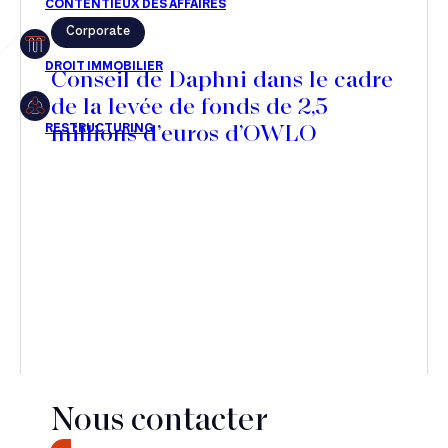
Corporate
Restructuring
Conseil de Daphni dans le cadre
de la levée de fonds de 2,5
millions d’euros d’OWLO
Article
Cabinet
Presse
Récompense
Transaction
Nous contacter