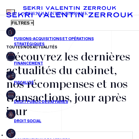
MENU
SEKRI VALENTIN ZERROUK
FILTRES +
TOUTES NOS ACTUALITÉS
Découvrez les dernières
FR
EN
Fusions-acquisitions et opérations stratégiques
actualités du cabinet,
Financement
nos récompenses et nos
Fiscalité
transactions, jour après
Droit public des affaires
jour
Droit social
Contentieux des affaires
Droit immobilier