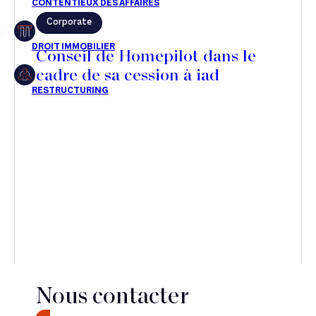
Corporate
Restructuring
Conseil de Homepilot dans le
cadre de sa cession à iad
Article
Cabinet
Presse
Récompense
Transaction
Nous contacter