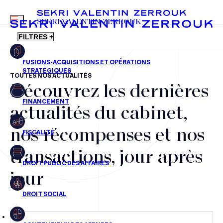
MENU
SEKRI VALENTIN ZERROUK
FILTRES +
TOUTES NOS ACTUALITÉS
Découvrez les dernières
FR
EN
Fusions-acquisitions et opérations stratégiques
actualités du cabinet,
Financement
nos récompenses et nos
Fiscalité
transactions, jour après
Droit public des affaires
jour
Droit social
Contentieux des affaires
Droit immobilier