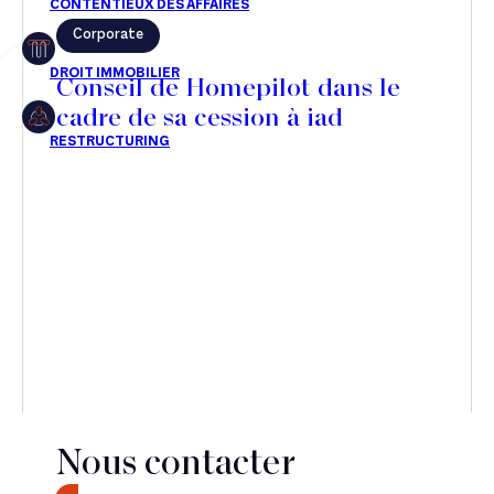
Corporate
Restructuring
Conseil de Homepilot dans le
cadre de sa cession à iad
Article
Cabinet
Presse
Récompense
Transaction
Nous contacter