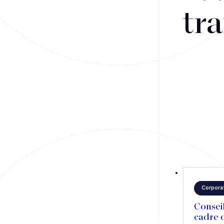
Fusions-acquisitions et opérations stratégiques
tra
Financement
Fiscalité
Droit public des affaires
Droit social
Contentieux des affaires
Droit immobilier
Restructuring
Corpora
Article
Consei
cadre d
Cabinet