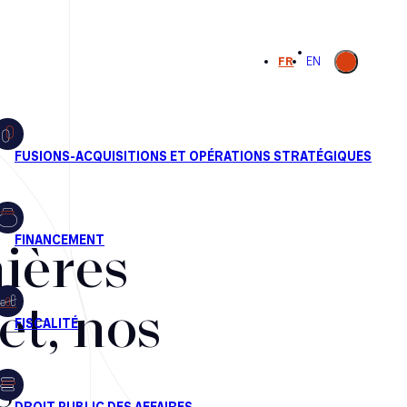
Ouvrir la
FR
EN
recherche
ières
et, nos
s