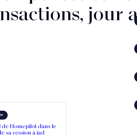
nsactions, jour 
te
l de Homepilot dans le
e sa cession à iad