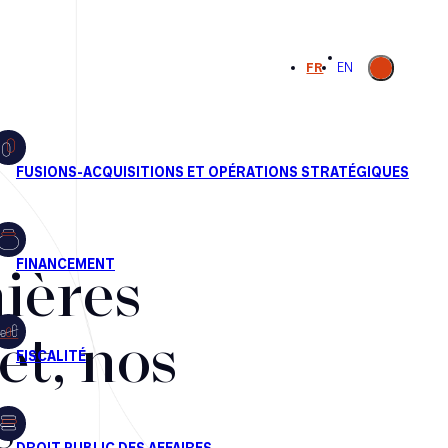
Ouvrir la
FR
EN
recherche
ières
et, nos
s