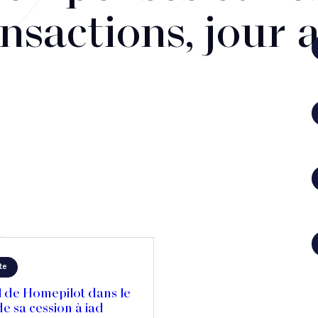
nsactions, jour 
te
l de Homepilot dans le
e sa cession à iad