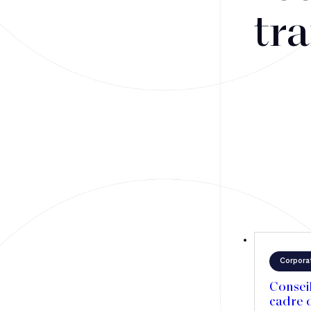
Fusions-acquisitions et opérations stratégiques
tra
Financement
Fiscalité
Droit public des affaires
Droit social
Contentieux des affaires
Droit immobilier
Restructuring
Corpora
Article
Consei
cadre d
Cabinet